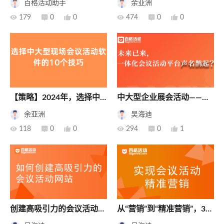
百格活动助手
余亚洲
三方、深度运营”

179

0

0

474

0

0
【策略】2024年，选择中
中大型企业展会活动——提
大型现场会议活动软件的10
高门票线上销售额的九种策
余亚洲
吴海迪
个技巧
略

118

0

0

294

0

1
创建高吸引力的会议活动网
从“营销”到“精准营销”，3个
站：展现最佳实践要点+技
层次分析数据如何助力会议