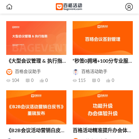


《大型会议管理 & 执行指
“秒签0拥堵+100分专业服
南》正式发布！千人大会从
务！”百格数字化会议签到
百格会议助手
百格活动助手
筹备到沉淀，数字化全流程
管理，如何改写会议入场规

104

0

0

115

0

0
提效100%
则？
《B2B会议活动营销白皮
百格活动精准提升办会体
书》重磅发布！95页终极指
验：4大方向发力、11项功