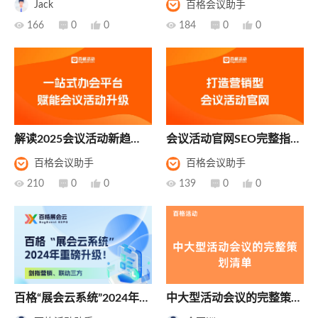
Jack
百格会议助手
南，让每场活动成为可衡量
能更新，会议活动体验更具

166

0

0

184

0

0
的增长引擎
价值！
解读2025会议活动新趋
会议活动官网SEO完整指
势，如何通过一站式平台赋
南，有效提升活动曝光和报
百格会议助手
百格会议助手
能会议活动升级？
名率

210

0

0

139

0

0
百格“展会云系统”2024年重
中大型活动会议的完整策划
磅升级！“剑指营销、联动
清单