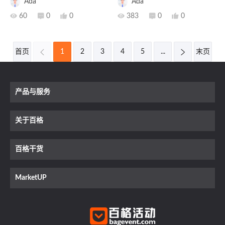
Ada
Ada
（SBCC2023案例剖析）
数位学术会议专家，历经百

60

0

0

383

0

0
次迭代，匠心制作致力于让
每场学术会议都被更好地
“表达”。
首页

1
2
3
4
5
...

末页
产品与服务
关于百格
百格干货
MarketUP