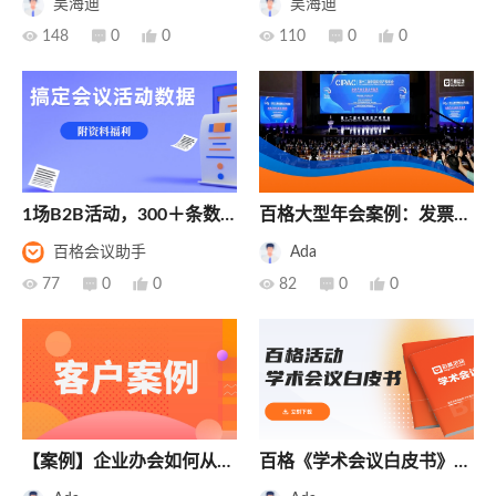
吴海迪
吴海迪
巧分析
活动精准营销

148

0

0

110

0

0
1场B2B活动，300＋条数
百格大型年会案例：发票管
据？进来学会高效处理
理、现场采集原来是这么做
百格会议助手
Ada
的！（记录上万参会者的知

77

0

0

82

0

0
识产权年会实战技巧）
【案例】企业办会如何从注
百格《学术会议白皮书》重
册报名表单就“卷”起来呢？
磅推出！耗时6个月，访问