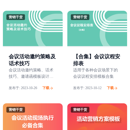
持服务的。
案，帮助主办方提高办会
效率，优化会议流程，改
善参会者体验，结合数字
营销干货
营销干货
化趋势，提倡智慧办会的
理念，使用会议活动管理
工具摒除传统办会的繁琐
复杂。
会议活动邀约策略及
【合集】会议议程安
话术技巧
排表
会议活动邀约策略、话术
适用于各种会议场景下的
技巧、邀请函模板设计等
会议议程安排模板合集
诸多干货
发布于:
2023-10-26
下载
发布于:
2023-10-12
下载
营销干货
营销干货