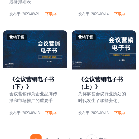
必备排期表
发布于:
2023-09-21
下载
发布于:
2023-09-14
下载
营销干货
营销干货
《会议营销电子书
《会议营销电子书
（上）》
（下）》
为你解答会议行业所处的
会议营销作为企业品牌传
时代发生了哪些变化、会
播和市场推广的重要手段
议行业从业者现状是什
之一，近些年在中国市场
发布于:
2023-09-13
下载
发布于:
2023-09-13
下载
么、会议行业本质痛点有
中发展迅速，相对应的会
哪些、面对时代和人群的
议营销方式和策略也有了
变革主办方应该如何抓住
很大的进步。同时，随着
机会以及会议营销的核心
互联网技术的飞速发展，