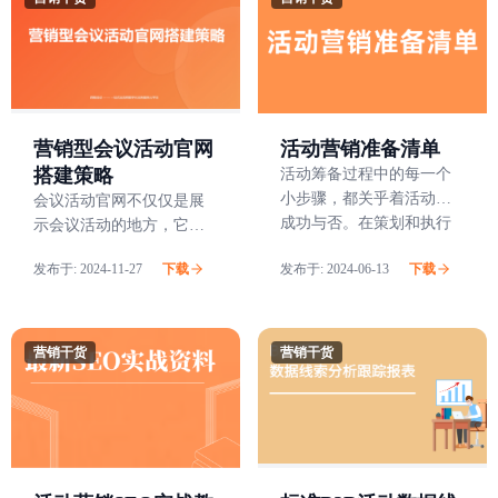
价值传递激活，以及会后
价值沉淀与复用等核心方
向。
活动营销准备清单
营销型会议活动官网
搭建策略
活动筹备过程中的每一个
小步骤，都关乎着活动的
会议活动官网不仅仅是展
成功与否。在策划和执行
示会议活动的地方，它还
任何中大型活动会议时，
是扩展会议影响力的关键
发布于:
2024-11-27
下载
发布于:
2024-06-13
下载
一个详尽且经过精心设计
战场。良好的SEO策略可
的营销准备清单都是至关
以大幅提升官网的曝光率
重要的。它不仅能帮助我
和流量，直接增加会议的
们系统地跟踪和管理各项
报名人数，同时强化长期
营销干货
营销干货
任务，还能确保活动的顺
的品牌价值。
利进行，并达到预期的效
果。