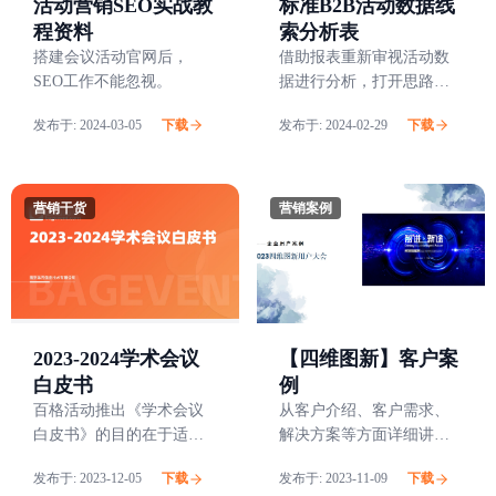
活动营销SEO实战教
标准B2B活动数据线
程资料
索分析表
搭建会议活动官网后，
借助报表重新审视活动数
SEO工作不能忽视。
据进行分析，打开思路，
从而助力线索孵化。
发布于:
2024-03-05
下载
发布于:
2024-02-29
下载
营销干货
营销案例
【四维图新】客户案
2023-2024学术会议
例
白皮书
从客户介绍、客户需求、
百格活动推出《学术会议
解决方案等方面详细讲述
白皮书》的目的在于适应
了百格活动如何为客户四
当前国内外学术会议的需
发布于:
2023-12-05
下载
发布于:
2023-11-09
下载
维图新提供全程的会务支
要，提供完善的解决方