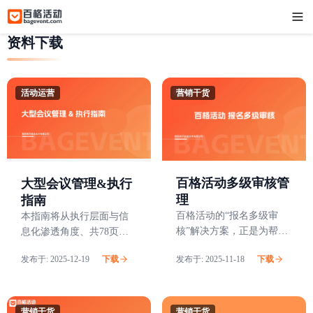
资料下载
活动运营
营销干货
百格活动多级审核管
大型会议管理&执行
理
指南
百格活动的“报名多级审
本指南将从执行层面与信
核”解决方案，正是为帮助
息化渗透角度、共78页丰
主办方轻松构建“高质量参
富篇幅，为您系统解析主
发布于:
2025-12-19
下载
发布于:
2025-11-18
下载
会者池”而生，为您的大会
办方如何办好千人规模大
带来前所未有的筛选效率
会——涵盖会前-会中-会后
与运营力。
全周期价值转化、品牌声
量提升路径、员工及观众
营销干货
营销干货