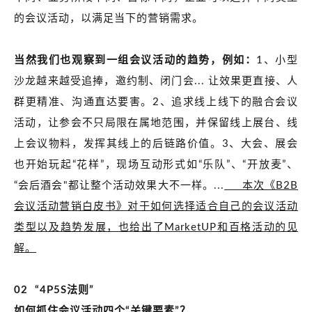
的会议活动，以满足当下的营销需求。
当然我们也观察到一组会议活动的趋势，例如：
1、小型
沙龙越来越受追捧，邀约制、闭门会... 让效果更直接、人
群更精准、沟通直达要害。2、追求线上线下的融合会议
活动，让参会不只局限在属地范围，并保留线上展台、线
上会议物料，发挥其线上的后链路价值。3、大会、展会
也开始玩起“花样”，现场互动形式如“乐队”、“开放麦”、
“会后酒会"都让整个活动效果大不一样。...
本次《
B2B
会议活动营销白皮书》对于如何选择适合自己的会议活动
类型以及趋势发展，也给出了MarketUP和百格活动的见
解。
02 “4P5S法则”
如何抓住会议活动四个“关键要素”？