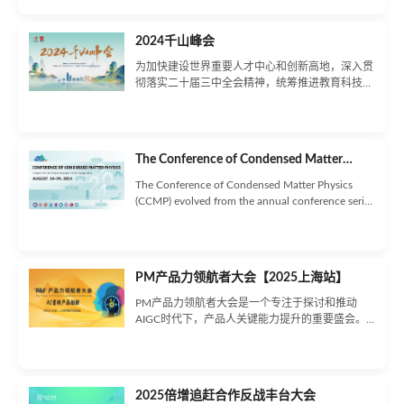
先审批，重组胶原蛋白市场的竞争或迎新变量，亦
让业内对其2025年的发展饱含期待。根据相关数
2024千山峰会
据预测，预计到2027年，重组胶原蛋白市场规模
达到1083亿元，占胶原蛋白市场规模的62.3%。
为加快建设世界重要人才中心和创新高地，深入贯
“2025重组胶原蛋白多领域应用与产业化发展论坛”
彻落实二十届三中全会精神，统筹推进教育科技人
闪耀启幕!将于 6月 20日在中国苏州在时代的前沿
才一体化发展，崂山区充分发挥“千山峰会”这一重
浪潮中，盛大举行。
要招才引智平台，围绕区域产业发展的实际需求，
以打造崂山科创走廊先导区为契机，打造吸引海内
外高层次人才的“示范窗口”，为加快推进中国式现
The Conference of Condensed Matter
代化的崂山实践贡献人才支撑。 自2017年以来，
Physics 2024
千山峰会已成功举办五届，吸引了来自20多个国
The Conference of Condensed Matter Physics
家和地区的千余位高层次人才参与，峰会通过“会
(CCMP) evolved from the annual conference series
前沟通+会中对接+会后跟进”的工作模式，实现了
"International Conference on Condensed Matter
近200位海内外精英通过峰会平台成功入职理想单
Theory and Computational Materials," which
位或落地创业项目，更有近60位人才入选国家
began in 2002. In 2015, the Organizing
级、省部级各类人才计划获得资金支持，实现了招
Committee decided to expand the conference's
PM产品力领航者大会【2025上海站】
才招商“双丰收”。
scope and scale to reflect the latest developments
in condensed matter physics by adding new
PM产品力领航者大会是一个专注于探讨和推动
sessions that cover a broader range of topics.
AIGC时代下，产品人关键能力提升的重要盛会。
Consequently, the conference was renamed the
大会以“领航产品力，共创新未来 ”为主题，旨在汇
Conference of Condensed Matter Physics (CCMP).
聚业界精英，共同探索在AIGC时代下如何提升产
品能力，引领行业发展新趋势。会议聚焦以下主题
方向：商业洞察、用户研究、技术创新、数据决
2025倍增追赶合作反战丰台大会
策、跨界融合等。PM产品力领航者大会通过主题