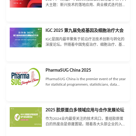
大主题：新兴技术的落地应用、商业模式迭代创
新、消费的稳健复苏、绿色低碳经济加速发展以及
全球市场的广阔机遇。大公司领导者通过跨行业、
跨地域的思想交流与智慧碰撞，共同探索如何在新
动能的驱动下，实现新突破，开启稳健增长和高质
IGC 2025 第九届免疫基因及细胞治疗大会
量发展的新篇章。
IGC是国内最早聚焦于前沿疗法技术创新与转化的
深度论坛。伴随着中国免疫治疗、细胞治疗、基因
治疗等前沿疗法产业的成长，历经8年，IGC
2025（第九届免疫基因及细胞治疗大会）将再度
于北京重新启航！IGC2025将从6大专场论坛出
发，探讨免疫细胞治疗、干细胞与外泌体治疗、基
PharmaSUG China 2025
因治疗、mRNA疫苗及药物、免疫治疗抗体及联合
治疗的技术挑战及热点，交流前沿疗法的前瞻技
PharmaSUG China is the premier event of the year
术、创新疗法研发、领先转化、临床进展、先进工
for statistical programmers, statisticians, data
艺以及国内外申报策略，促进国内外产学研医的深
managers, researchers, and others who analyze
入交流与合作，加快中国免疫治疗、基因治疗及细
data in the life sciences. The 2025 conference
胞治疗的产业转化！
committee is working hard at planning another
fabulous event featuring two days of paper
2025 胶原蛋白多领域应用与合作发展论坛
presentations, hands-on workshops, live
demonstrations, and much more.
作为2024业内最受关注的技术风口，重组胶原蛋
白的热度自是毋庸置疑。随着各大头部企业的入
局，使得这一赛道的品牌大战愈发激烈，且随着巨
子生物此前注射用重组胶原蛋白填充剂拟定予以优