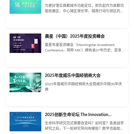
演讲和实战工作坊两种分享形式，确保与会者不仅
为更好落实首都城市功能定位，担负起作为首都功
能获得最新的行业洞察和创新案例，还能通过实际
能拓展区、中心城区增长带、城南行动引领区的任
操作和实践提升关键技能。这种全面的学习体验，
务使命，实施倍增计划追赶行动，推进区域高质
将为产品经理在AIGC时代的职业发展提供强有力
量，加快推动会丰台区实施倍增计划追赶行动，以
的支持和推动。
合作共建为抓手，激发各类市场主体和各层次人才
的发展动能，特制定本意见。
晨星（中国）2025年度投资峰会
晨星年度投资峰会（Morningstar Investment
Conference，简称 MIC）拥有逾37年历史，是享
誉全球的年度投资盛宴。足迹遍布中国、美国、澳
大利亚、荷兰、印度、南非等国家，持续赋能全球
数万名投资者实现财富保值与增值。晨星（中国）
2025年度投资峰会首度落上海，峰会将聚焦买方
2025年度威乐中国经销商大会
投顾新生态，汇聚海内外顶尖行业领袖与专家学
者，分享全球视角下的前沿洞察，共探本土公募基
2025年度威乐中国经销商大会暨威乐中国30年庆
金与财富管理市场的未来新路径!顶级嘉宾阵容，
典
共话行业热议全球顶尖金融机构领袖齐聚，基于多
元视角与本土经验，探讨如何提升投资者体验的前
沿实践。全球领先平台，汇聚行业资源晨星投资峰
会是链接全球行业领袖与业内同行的高端平台，推
2025创新生命论坛 The Innovation
动观点交流、资源整合与合作共赢。多元社交场
景，升级参会体验从轻松交流到深度对话，峰会特
Conference on Life 2025
生命科学研究范式需要改变吗？如何变？各类组学
别设计丰富的交流互动空间，创造超越期待的参会
研究之后，下一轮研究导向有哪些？数学也能助力
之旅。
生命科学研究？“中心法则”之后，生命科学的下一