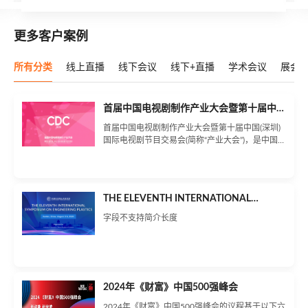
同举办的2022疫苗创新高峰论坛将于2022年6月1-2日全程线上直
播。
更多客户案例
所有分类
线上直播
线下会议
线下+直播
学术会议
展会
首届中国电视剧制作产业大会暨第十届中
国（深圳）国际电视剧节目交易会
首届中国电视剧制作产业大会暨第十届中国(深圳)
国际电视剧节目交易会(简称“产业大会”)，是中国
电视剧制作行业备受瞩目的年度盛会。本届大会以
习近平新时代中国特色社会主义思想为指导，“精
品引领，向新向质”为主题，聚焦产业趋势、长短
剧融合、平台生态等关键议题，涵盖市场分析、创
THE ELEVENTH INTERNATIONAL
新转型、!出海策略等热点话题。作为行业“开年第
SYMPOSIUM ON ENGINEERING
一会’，本届大会首度集结各大平台，汇集全产业
字段不支持简介长度
链精英，聚焦行业实际需求，设有14场专业论坛
PLASTICS EP’2025 Harbin
解码热点干货;举办年度盛典推选优秀创作者;还将
发布权威白皮书，洞见产业未来，共绘电视剧产业
发展新蓝图。
2024年《财富》中国500强峰会
2024年《财富》中国500强峰会的议程基于以下六