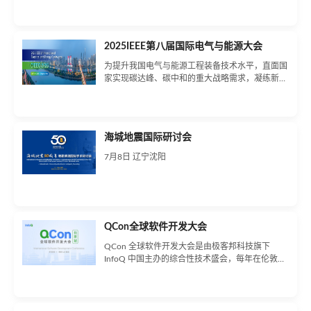
个Dogma会是什么……为促进生命科学领域的跨学
科交流与合作，推动人工智能在生命科学研究中的
应用，“2025创新生命论坛”（The Innovation
2025IEEE第八届国际电气与能源大会
Conference on Life 2025）将于2025年4月18-20
日在西双版纳举行。本次论坛邀请国内外权威专家
为提升我国电气与能源工程装备技术水平，直面国
学者，围绕生命科学领域的基本问题、前沿进展、
家实现碳达峰、碳中和的重大战略需求，凝练新一
未来趋势等展开广泛讨论和深度合作；助力更多从
代电气装备的科学问题和发展方向，加强国内外电
0到1思想的涌现。
气与能源工程专家和学者之间的交流，大会经中国
科协批准，由电气电子工程师学会（IEEE）北京分
会、中国电工技术学会、湖南大学共同主办。大会
海城地震国际研讨会
将邀请国内外电气工程、能源应用领域知名专家、
教授、两院院士围绕电气与能源的技术与工程进行
7月8日 辽宁沈阳
交流。
QCon全球软件开发大会
QCon 全球软件开发大会是由极客邦科技旗下
InfoQ 中国主办的综合性技术盛会，每年在伦敦、
北京、纽约、圣保罗、上海、旧金山召开。自
2007年3月份开始举办以来，已经有超万名有多年
从业经验的技术人员参加过QCon大会。QCon 内
容源于实践并面向社区，演讲嘉宾依据热点话题，