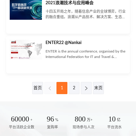
2021浪潮技术与应用峰会
面向5年以上工作经验的技术团队负责人、架构
师、工程总监、开发人员分享技术创新和实践。
十四五开局之年，随着信息产业的全球博弈，行业
的融合重组。浪潮从产品技术、解决方案、生态合
作三方面进行创新布局。以智慧引领新一代信息技
术，推动产业升级。以仁心投身智慧城市建设，以
勇气赋能千行百业。在多元化、信息化、生态化的
时代背景下走出一条数字转型之道。
ENTER22 @Nankai
ENTER is the annual conference, organised by the
International Federation for IT and Travel &
Tourism (IFITT).
首页

1
2

末页
60000
96
800
10
+
%
万+
亿
平台活跃企业数
复购率
现场参与人次
平台流水